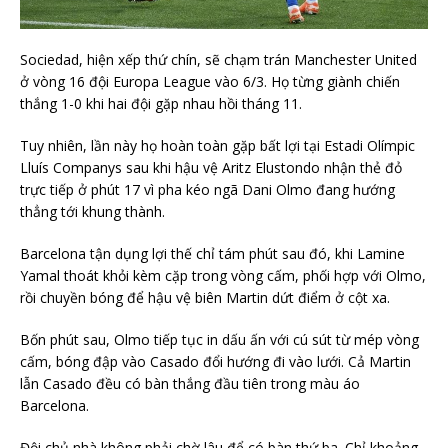
Sociedad, hiện xếp thứ chín, sẽ chạm trán Manchester United
ở vòng 16 đội Europa League vào 6/3. Họ từng giành chiến
thắng 1-0 khi hai đội gặp nhau hồi tháng 11.
Tuy nhiên, lần này họ hoàn toàn gặp bất lợi tại Estadi Olímpic
Lluís Companys sau khi hậu vệ Aritz Elustondo nhận thẻ đỏ
trực tiếp ở phút 17 vì pha kéo ngã Dani Olmo đang hướng
thẳng tới khung thành.
Barcelona tận dụng lợi thế chỉ tám phút sau đó, khi Lamine
Yamal thoát khỏi kèm cặp trong vòng cấm, phối hợp với Olmo,
rồi chuyền bóng để hậu vệ biên Martin dứt điểm ở cột xa.
Bốn phút sau, Olmo tiếp tục in dấu ấn với cú sút từ mép vòng
cấm, bóng đập vào Casado đổi hướng đi vào lưới. Cả Martin
lẫn Casado đều có bàn thắng đầu tiên trong màu áo
Barcelona.
Đội chủ nhà không phải chờ lâu để có bàn thứ ba. Chỉ khoảng