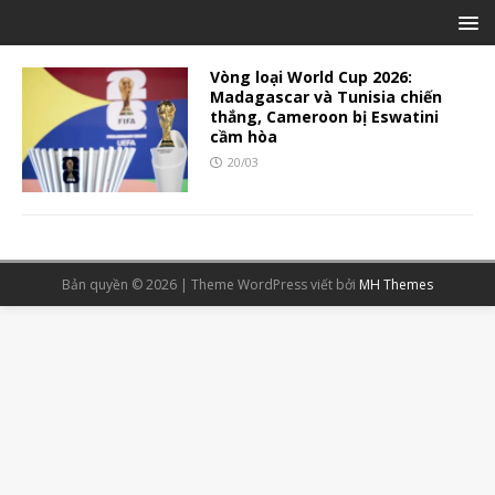
Vòng loại World Cup 2026:
Madagascar và Tunisia chiến
thắng, Cameroon bị Eswatini
cầm hòa
20/03
Bản quyền © 2026 | Theme WordPress viết bởi
MH Themes