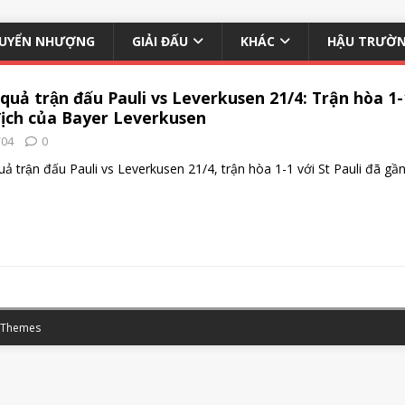
UYỂN NHƯỢNG
GIẢI ĐẤU
KHÁC
HẬU TRƯỜ
 quả trận đấu Pauli vs Leverkusen 21/4: Trận hòa 
địch của Bayer Leverkusen
/04
0
quả trận đấu Pauli vs Leverkusen 21/4, trận hòa 1-1 với St Pauli đã
 Themes