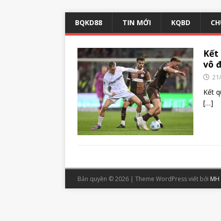
BQKD88
TIN MỚI
KQBD
CH
Kết
vô 
21
Kết 
[…]
Bản quyền © 2026 | Theme WordPress viết bởi
MH