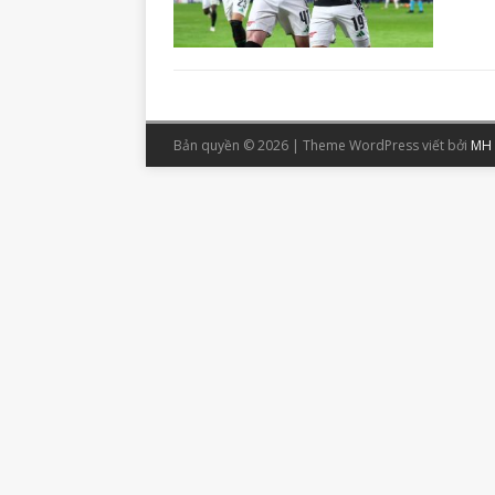
Bản quyền © 2026 | Theme WordPress viết bởi
MH