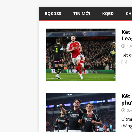
BQKD88
TIN MỚI
KQBD
CH
Kết
Lea
13
Kết 
[…]
Kết
phư
05
Ở trậ
thắng