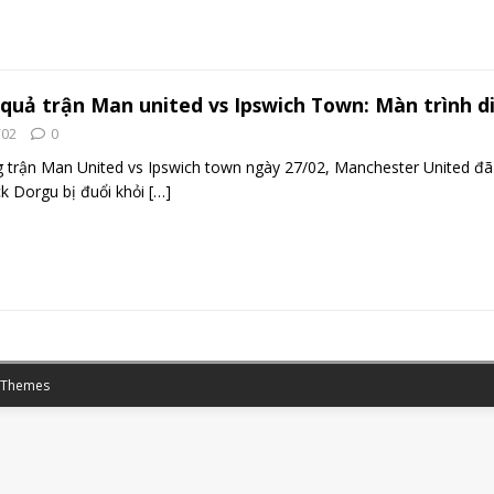
 quả trận Man united vs Ipswich Town: Màn trình d
/02
0
 trận Man United vs Ipswich town ngày 27/02, Manchester United đã 
ck Dorgu bị đuổi khỏi
[…]
 Themes