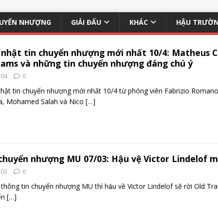
UYỂN NHƯỢNG
GIẢI ĐẤU
KHÁC
HẬU TRƯỜ
 nhật tin chuyển nhượng mới nhất 10/4: Matheus 
iams và những tin chuyển nhượng đáng chú ý
/04
0
hật tin chuyển nhượng mới nhất 10/4 từ phóng viên Fabrizio Roma
a, Mohamed Salah và Nico
[…]
chuyển nhượng MU 07/03: Hậu vệ Victor Lindelof muô
/03
0
thông tin chuyển nhượng MU thì hậu về Victor Lindelof sẽ rời Old Tra
̉n
[…]