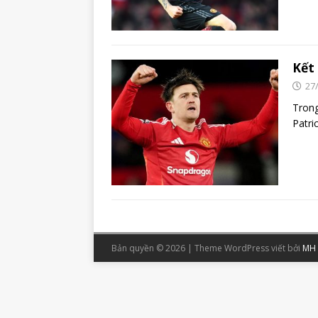
Kết
27
Trong
Patri
Bản quyền © 2026 | Theme WordPress viết bởi
MH