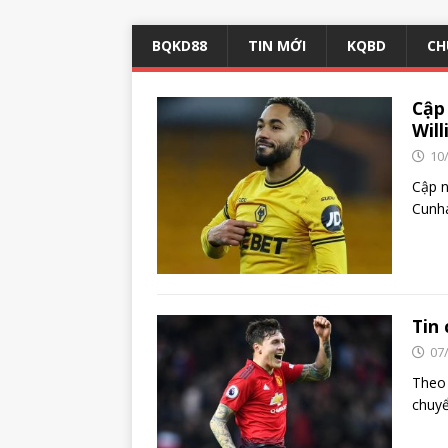
BQKD88
TIN MỚI
KQBD
CH
Cập
Will
10
Cập n
Cunh
Tin 
07
Theo 
chuyê