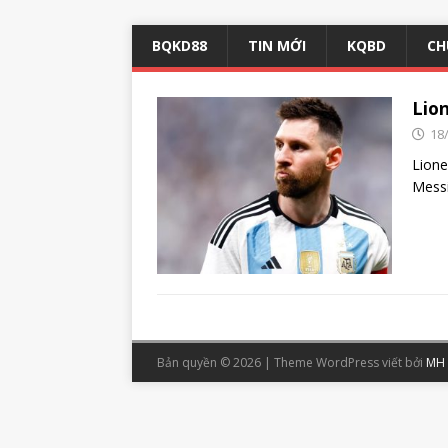
BQKD88
TIN MỚI
KQBD
CH
Lion
18
Lione
Messi
Bản quyền © 2026 | Theme WordPress viết bởi
MH