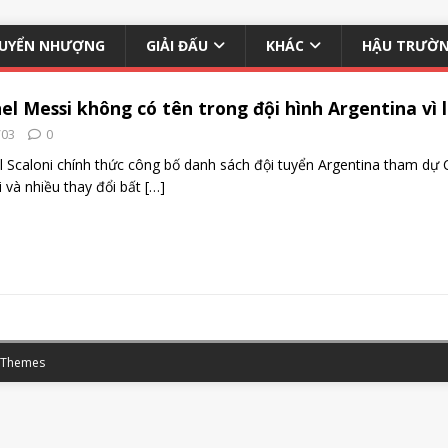
UYỂN NHƯỢNG
GIẢI ĐẤU
KHÁC
HẬU TRƯỜ
el Messi không có tên trong đội hình Argentina vì
/03
0
l Scaloni chính thức công bố danh sách đội tuyển Argentina tham d
 và nhiều thay đổi bất
[…]
 Themes