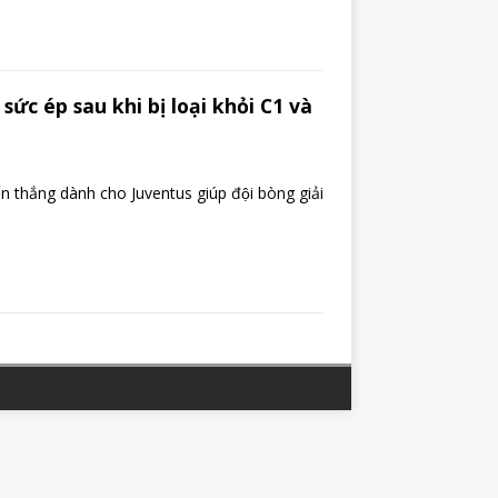
́c ép sau khi bị loại khỏi C1 và
́n thắng dành cho Juventus giúp đội bòng giải