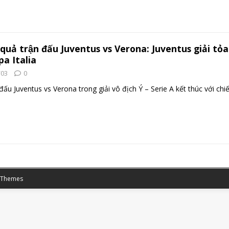
 quả trận đấu Juventus vs Verona: Juventus giải tỏa sư
a Italia
/03
0
đấu Juventus vs Verona trong giải vô địch Ý – Serie A kết thúc với chiê
 Themes