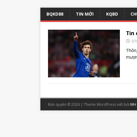
BQKD88
TIN MỚI
KQBD
CH
Tin 
07
Thông
mượn
Bản quyền © 2026 | Theme WordPress viết bởi
MH