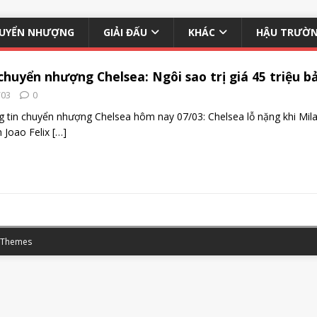
UYỂN NHƯỢNG
GIẢI ĐẤU
KHÁC
HẬU TRƯỜ
chuyển nhượng Chelsea: Ngôi sao trị giá 45 triệu bảng 
/03
0
 tin chuyển nhượng Chelsea hôm nay 07/03: Chelsea lỗ nặng khi Milan kh
 Joao Felix
[…]
 Themes