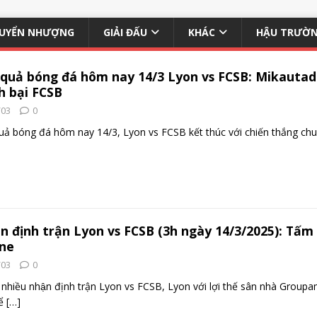
UYỂN NHƯỢNG
GIẢI ĐẤU
KHÁC
HẬU TRƯỜ
t quả bóng đá hôm nay 14/3 Lyon vs FCSB: Mikaut
h bại FCSB
/03
0
quả bóng đá hôm nay 14/3, Lyon vs FCSB kết thúc với chiến thắng c
n định trận Lyon vs FCSB (3h ngày 14/3/2025): Tấm
ne
/03
0
nhiều nhận định trận Lyon vs FCSB, Lyon với lợi thế sân nhà Grou
để
[…]