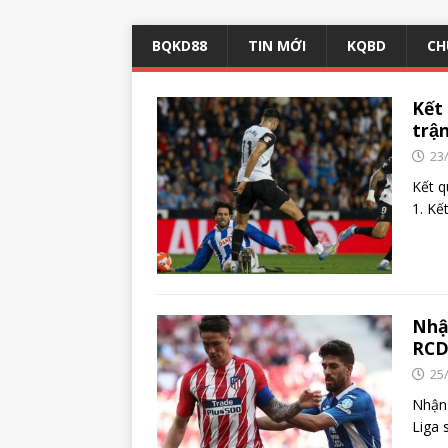
BQKD88
TIN MỚI
KQBD
CH
Kết
trận
23
Kết 
1. Kế
Nhậ
RCD
25
Nhận 
Liga 