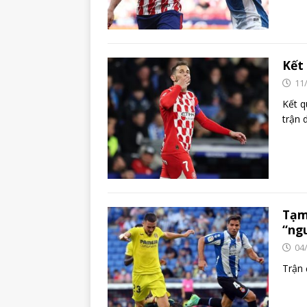
Kết
11
Kết 
trận 
Tạm
“ngu
04
Trận 