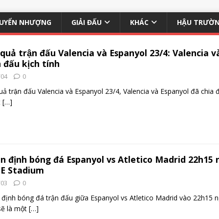
UYỂN NHƯỢNG
GIẢI ĐẤU
KHÁC
HẬU TRƯỜ
 quả trận đấu Valencia và Espanyol 23/4: Valencia 
 đấu kịch tính
/04
0
quả trận đấu Valencia và Espanyol 23/4, Valencia và Espanyol đã chia
t
[…]
n định bóng đá Espanyol vs Atletico Madrid 22h15 n
E Stadium
/03
0
định bóng đá trận đấu giữa Espanyol vs Atletico Madrid vào 22h15 n
sẽ là một
[…]