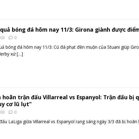
 quả bóng đá hôm nay 11/3: Girona giành được đi
/03
0
quả bóng đá hôm nay 11/3: Cú đá phạt đền muộn của Stuani giúp Gi
derby xứ
[…]
 hoãn trận đấu Villarreal vs Espanyol: Trận đấu bị q
y cơ lũ lụt”
/03
0
đấu LaLiga giữa Villarreal vs Espanyol rạng sáng ngày 3/3 đã bị hoã