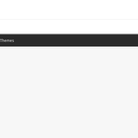
 Themes