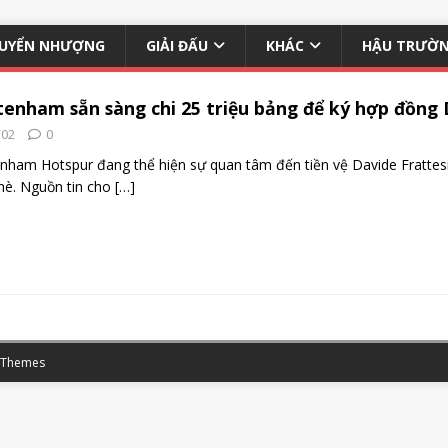
UYỂN NHƯỢNG
GIẢI ĐẤU
KHÁC
HẬU TRƯỜ
tenham sẵn sàng chi 25 triệu bảng để ký hợp đồng 
/02
0
nham Hotspur đang thể hiện sự quan tâm đến tiền vệ Davide Frattesi
è. Nguồn tin cho
[…]
 Themes