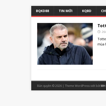
BQKD88
TIN MỚI
KQBD
CH
Tot
26
Totte
mùa h
Bản quyền © 2026 | Theme WordPress viết bởi
MH