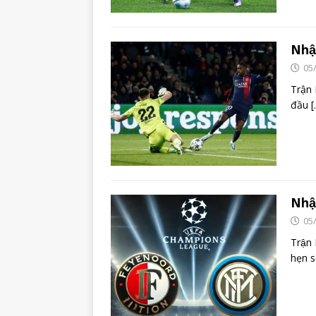
Nhậ
05
Trận 
đầu
[
Nhậ
05
Trận
hẹn s