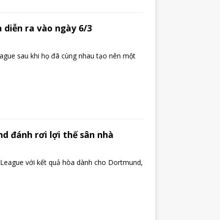
iễn ra vào ngày 6/3
ague sau khi họ đã cùng nhau tạo nên một
 đánh rơi lợi thế sân nhà
League với kết quả hòa dành cho Dortmund,