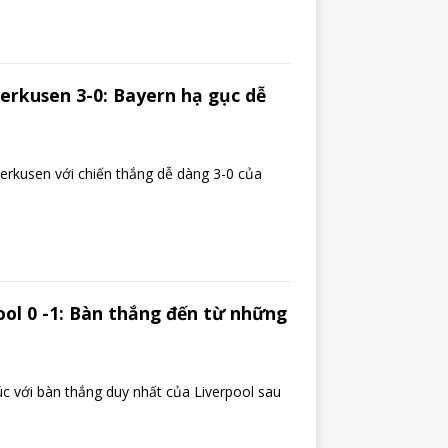
erkusen 3-0: Bayern hạ gục dễ
rkusen với chiến thắng dễ dàng 3-0 của
l 0 -1: Bàn thắng đến từ những
 với bàn thắng duy nhất của Liverpool sau