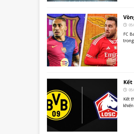
Vòng
05
FC Ba
tron
Kết
05
Kết 
khiến