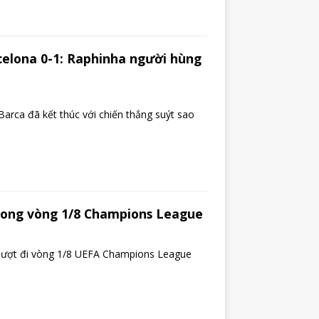
celona 0-1: Raphinha người hùng
 Barca đã kết thúc với chiến thắng suýt sao
trong vòng 1/8 Champions League
ổ lượt đi vòng 1/8 UEFA Champions League