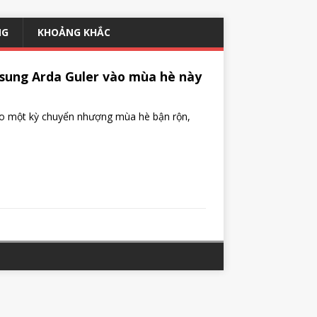
NG
KHOẢNG KHẮC
sung Arda Guler vào mùa hè này
ị cho một kỳ chuyển nhượng mùa hè bận rộn,