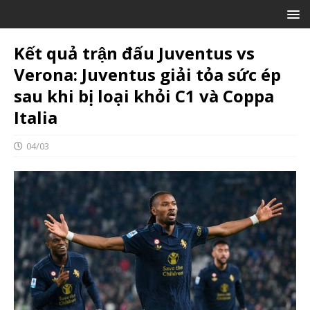
Kết quả trận đấu Juventus vs
Verona: Juventus giải tỏa sức ép
sau khi bị loại khỏi C1 và Coppa
Italia
04/03