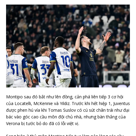
Montipo sau đó bắt như lên đồng, cản phá liên tiếp 3 cơ hội
của Locatelli, McKennie và Yildiz. Trước khi hết hiệp 1, Juventus
được phen hú vía khi Tomas Suslov có cú sút chân trái như đại
bác vào góc cao cầu môn đội chủ nhà, nhưng bàn thắng của
Verona bị tước bỏ do đã có lỗi việt vị.